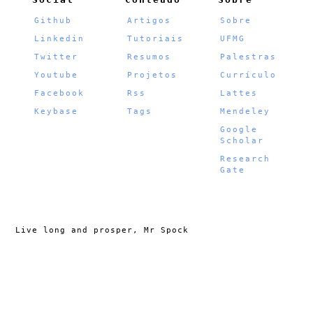
Github
Artigos
Sobre
Linkedin
Tutoriais
UFMG
Twitter
Resumos
Palestras
Youtube
Projetos
Currículo
Facebook
Rss
Lattes
Keybase
Tags
Mendeley
Google
Scholar
Research
Gate
Live long and prosper, Mr Spock