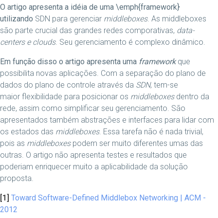
O artigo apresenta a idéia de uma \emph{framework}
utilizando
SDN para gerenciar
middleboxes
.
As middleboxes
são parte
crucial das grandes redes comporativas,
data-
centers e clouds
.
Seu gerenciamento é complexo dinâmico.
Em função disso o artigo apresenta uma
framework
que
possibilita novas aplicações.
Com a separação do plano
de
dados do plano de controle através da
SDN
, tem-se
maior
flexibilidade para posicionar os
middleboxes
dentro
da
rede, assim como simplificar seu gerenciamento.
São
apresentados também abstrações e interfaces para lidar
com
os estados das
middleboxes
.
Essa tarefa não é nada
trivial,
pois as
middleboxes
podem ser muito diferentes
umas das
outras.
O artigo não apresenta testes e resultados que
poderiam
enriquecer muito a aplicabilidade da solução
proposta.
[1]
Toward Software-Defined Middlebox Networking | ACM -
2012