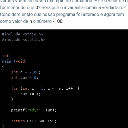
Vamos voltar ao nosso exemplo do somatório. E se o valor de
n
for menor do que
0
? Será que o invariante continua verdadeiro?
Considere então que nosso programa foi alterado e agora tem
como valor de
n
o número
-100
:
#
include
<stdio.h>
#
include
<stdlib.h>
int
main
(
void
)
{

int
 n = 
-100
;

int
 sum = 
0
;

for
 (
int
 i = 
1
; i <= n; i++) {

        sum += i;

    }

printf
(
"%d\n"
, sum);

return
 EXIT_SUCCESS;

}