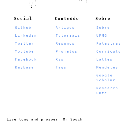
                        /    |             ~                 -~~-, /   _

                        |  ,-'                                    ~    /

                        / ,'                                      ~

                        ',|  ~

                          ~'

Social
Conteúdo
Sobre
Github
Artigos
Sobre
Linkedin
Tutoriais
UFMG
Twitter
Resumos
Palestras
Youtube
Projetos
Currículo
Facebook
Rss
Lattes
Keybase
Tags
Mendeley
Google
Scholar
Research
Gate
Live long and prosper, Mr Spock