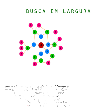
BUSCA EM LARGURA
                   ,_   .  ._. _.  .

               , _-\','|~\~      ~/      ;-'_   _-'     ,;_;_,    ~~-

      /~~-\_/-'~'--' \~~| ',    ,'      /  / ~|-_\_/~/~      ~~--~~~~'--_

      /              ,/'-/~ '\ ,' _  , '|,'|~                   ._/-, /~

      ~/-'~\_,       '-,| '|. '   ~  ,\ /'~                /    /_  /~

    .-~      '|        '',\~|\       _\~     ,_  ,               /|

              '\        /'~          |_/~\\,-,~  \ "         ,_,/ |

               |       /            ._-~'\_ _~|              \ ) /

                \   __-\           '/      ~ |\  \_          /  ~

      .,         '\ |,  ~-_      - |          \\_' ~|  /\  \~ ,

                   ~-_'  _;       '\           '-,   \,' /\/  |

                     '\_,~'\_       \_ _,       /'    '  |, /|'

                       /     \_       ~ |      /         \  ~'; -,_.

                       |       ~\        |    |  ,        '-_, ,; ~ ~\

                        \,      /        \    / /|            ,-, ,   -,

                         |   
[]
/          |  |' |/          ,-   ~ \   '.

                        ,|   ,/           \ ,/              \       |
