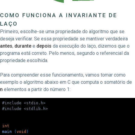
COMO FUNCIONA A INVARIANTE DE
LAÇO
Primeiro, escolhe-se uma propriedade do algoritmo que se
deseja verificar. Se essa propriedade se mantiver verdadeira
antes
,
durante
e
depois
da execução do laço, dizemos que o
programa está correto. Pelo menos, segundo o referencial da
propriedade escolhida.
Para compreender esse funcionamento, vamos tomar como
exemplo o algoritmo abaixo em C que computa o somatório de
n
elementos a partir do número 1:
#
include
<stdio.h>
#
include
<stdlib.h>
int
main
(
void
)