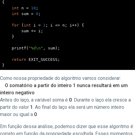
{

int
 n = 
10
;

int
 sum = 
0
;

for
 (
int
 i = 
1
; i <= n; i++) {

        sum += i;

    }

printf
(
"%d\n"
, sum);

return
 EXIT_SUCCESS;

}
Como nossa propriedade do algoritmo vamos considerar:
O somatório a partir do inteiro 1 nunca resultará em um
inteiro negativo
Antes do laço, a variável soma é
0
. Durante o laço ela cresce a
partir do valor
1
. Ao final do laço ela será um número inteiro
maior ou igual a
0
.
Em função dessa análise, podemos dizer que esse algoritmo é
correto em função da propriedade escolhida. Esses momentos