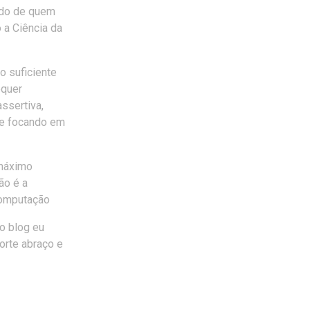
zado de quem
 a Ciência da
o suficiente
equer
ssertiva,
re focando em
 máximo
ão é a
 computação
o blog eu
Forte abraço e