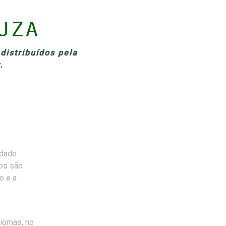
UZA
distribuídos pela
.
idade
dos são
o e a
diomas, no