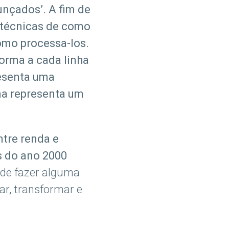
unçados’. A fim de
a técnicas de como
omo processa-los.
orma a cada linha
resenta uma
una representa um
tre renda e
s do ano 2000
 de fazer alguma
r, transformar e