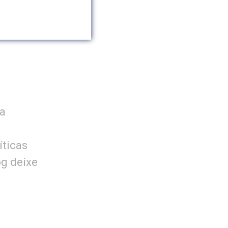
 a
a
íticas
og deixe