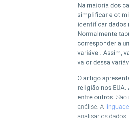
Na maioria dos ca
simplificar e oti
identificar dados
Normalmente tabul
corresponder a u
variável. Assim, 
valor dessa variá
O artigo apresent
religião nos EUA.
entre outros.
São 
análise. A
linguag
analisar os dados.