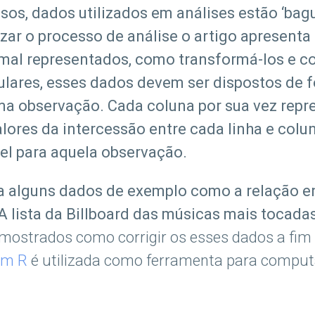
sos, dados utilizados em análises estão ‘bag
mizar o processo de análise o artigo apresent
 mal representados, como transformá-los e c
ares, esses dados devem ser dispostos de f
ma observação. Cada coluna por sua vez rep
valores da intercessão entre cada linha e col
vel para aquela observação.
a alguns dados de exemplo como a relação en
 A lista da Billboard das músicas mais tocada
mostrados como corrigir os esses dados a fim
em R
é utilizada como ferramenta para computa