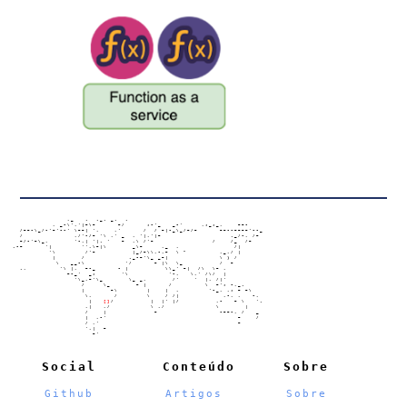
                   ,_   .  ._. _.  .

               , _-\','|~\~      ~/      ;-'_   _-'     ,;_;_,    ~~-

      /~~-\_/-'~'--' \~~| ',    ,'      /  / ~|-_\_/~/~      ~~--~~~~'--_

      /              ,/'-/~ '\ ,' _  , '|,'|~                   ._/-, /~

      ~/-'~\_,       '-,| '|. '   ~  ,\ /'~                /    /_  /~

    .-~      '|        '',\~|\       _\~     ,_  ,               /|

              '\        /'~          |_/~\\,-,~  \ "         ,_,/ |

               |       /            ._-~'\_ _~|              \ ) /

                \   __-\           '/      ~ |\  \_          /  ~

      .,         '\ |,  ~-_      - |          \\_' ~|  /\  \~ ,

                   ~-_'  _;       '\           '-,   \,' /\/  |

                     '\_,~'\_       \_ _,       /'    '  |, /|'

                       /     \_       ~ |      /         \  ~'; -,_.

                       |       ~\        |    |  ,        '-_, ,; ~ ~\

                        \,      /        \    / /|            ,-, ,   -,

                         |   
[]
/          |  |' |/          ,-   ~ \   '.

                        ,|   ,/           \ ,/              \       |

                        /    |             ~                 -~~-, /   _

                        |  ,-'                                    ~    /

                        / ,'                                      ~

                        ',|  ~

                          ~'

Social
Conteúdo
Sobre
Github
Artigos
Sobre