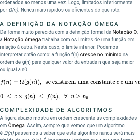
ordenados ao menos uma vez. Logo, limitados inferiormente
por
Ω
(n).
Nunca mais rápidos ou eficientes do que isto.
A DEFINIÇÃO DA NOTAÇÃO ÔMEGA
De forma muito parecida com a definição formal da
Notação O
,
a
Notação ômega
trabalha com os limites de uma função em
relação à outra. Neste caso, o limite inferior. Podemos
interpretar então como: a função f(n)
cresce no mínimo
na
ordem de g(n) para qualquer valor da entrada n que seja maior
ou igual a n0.
f
(
n
)
=
Ω
e um valor
(
g
(
n
)
)
n
,
0
se existirem uma constante
tal que
0
≤
c
×
g
(
n
)
≤
f
(
n
)
,
∀
n
≥
n
0
c
COMPLEXIDADE DE ALGORITMOS
A figura abaixo mostra em ordem crescente as complexidades
em
Ômega
. Assim, sempre que vemos que um algoritmo
é
Ω
(n)
passamos a saber que este algoritmo nunca será mais