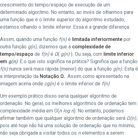
crescimento do tempo/espaço de execução de um
determinado algoritmo. No entanto, ao invés de olharmos para
uma função que é o limite superior do algoritmo estudado,
estamos olhando o limite inferior. Essa é a grande diferença.
Assim, quando uma função
f(n)
é
limitada inferiormente
por
outra função
g(n)
, dizemos que a
complexidade de
tempo/espaço
de
f(n)
é
Ω
(
g(n)
)
.
Ou seja, com
limite inferior
em
g(n)
. E o que isto significa na prática? Significa que a função
f(n)
nunca será mais rápida (menor) do que a função
g(n).
Esta é
a interpretação da
Notação
Ω.
Assim como apresentado na
imagem acima onde
cg(n)
é o limite inferior de
f(n)
.
Um exemplo prático disso seria qualquer algoritmo de
ordenação. No geral, os melhores algoritmos de ordenação tem
complexidade média em O(
n log n
). No entanto, podemos
afirmar também que qualquer algoritmo de ordenação será
Ω
(n),
pois até hoje não há uma solução de ordenação que no mínimo,
não seja obrigada a visitar todos os
n
elementos a serem