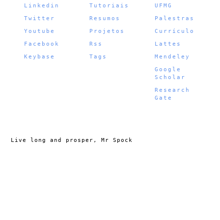
Linkedin
Tutoriais
UFMG
Twitter
Resumos
Palestras
Youtube
Projetos
Currículo
Facebook
Rss
Lattes
Keybase
Tags
Mendeley
Google
Scholar
Research
Gate
Live long and prosper, Mr Spock