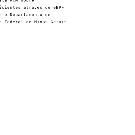
ela ACM sobre
icientes através de eBPF
elo Departamento de
e Federal de Minas Gerais