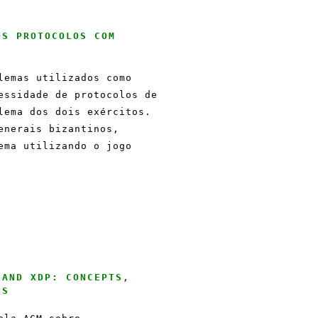
OS PROTOCOLOS COM
lemas utilizados como
essidade de protocolos de
lema dos dois exércitos.
enerais bizantinos,
ema utilizando o jogo
 AND XDP: CONCEPTS,
NS