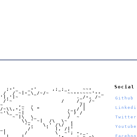
Social
  ;-'_   _-'     ,;_;_,    ~~-

 /  / ~|-_\_/~/~      ~~--~~~~'--_

'|,'|~                   ._/-, /~

Github
 /'~                /    /_  /~

~     ,_  ,               /|

Linkedi
/~\\,-,~  \ "         ,_,/ |

~'\_ _~|              \ ) /

    ~ |\  \_          /  ~

Twitter
       \\_' ~|  /\  \~ ,

        '-,   \,' /\/  |

Youtube
_,       /'    '  |, /|'

 |      /         \  ~'; -,_.

Faceboo
  |    |  ,        '-_, ,; ~ ~\
