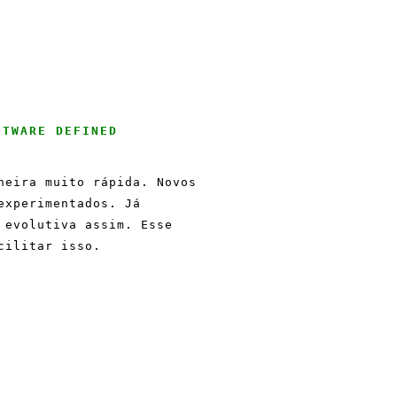
FTWARE DEFINED
neira muito rápida. Novos
experimentados. Já
 evolutiva assim. Esse
cilitar isso.