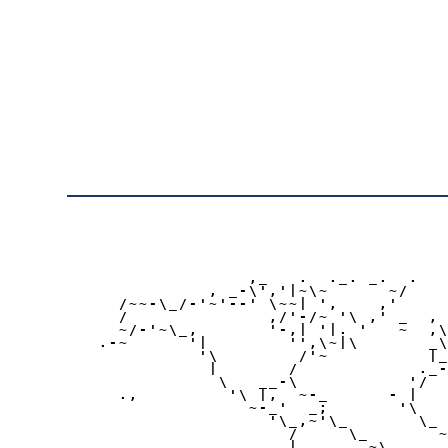
                       ,_   .  ._. _.  .

                   , _-\','|~\~      ~/    
          /~~-\_/-'~'--' \~~| ',    ,'     
          /              ,/'-/~ '\ ,' _  , 
          ~/-'~\_,       '-,| '|. '   ~  ,\
        .-~      '|        '',\~|\       _\
                  '\        /'~          |_
                   |       /            ._-
                    \   __-\           '/  
          .,         '\ |,  ~-_      - |   
                       ~-_'  _;       '\   
                         '\_,~'\_       \_ 
                           /     \_       ~
                           |       ~\      