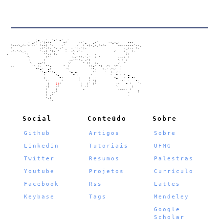
                   ,_   .  ._. _.  .

               , _-\','|~\~      ~/      ;-'_   _-'     ,;_;_,    ~~-

      /~~-\_/-'~'--' \~~| ',    ,'      /  / ~|-_\_/~/~      ~~--~~~~'--_

      /              ,/'-/~ '\ ,' _  , '|,'|~                   ._/-, /~

      ~/-'~\_,       '-,| '|. '   ~  ,\ /'~                /    /_  /~

    .-~      '|        '',\~|\       _\~     ,_  ,               /|

              '\        /'~          |_/~\\,-,~  \ "         ,_,/ |

               |       /            ._-~'\_ _~|              \ ) /

                \   __-\           '/      ~ |\  \_          /  ~

      .,         '\ |,  ~-_      - |          \\_' ~|  /\  \~ ,

                   ~-_'  _;       '\           '-,   \,' /\/  |

                     '\_,~'\_       \_ _,       /'    '  |, /|'

                       /     \_       ~ |      /         \  ~'; -,_.

                       |       ~\        |    |  ,        '-_, ,; ~ ~\

                        \,      /        \    / /|            ,-, ,   -,

                         |   
[]
/          |  |' |/          ,-   ~ \   '.

                        ,|   ,/           \ ,/              \       |

                        /    |             ~                 -~~-, /   _

                        |  ,-'                                    ~    /

                        / ,'                                      ~

                        ',|  ~

                          ~'

Social
Conteúdo
Sobre
Github
Artigos
Sobre
Linkedin
Tutoriais
UFMG
Twitter
Resumos
Palestras
Youtube
Projetos
Currículo
Facebook
Rss
Lattes
Keybase
Tags
Mendeley
Google
Scholar