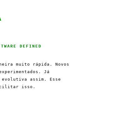
A
FTWARE DEFINED
neira muito rápida. Novos
experimentados. Já
 evolutiva assim. Esse
cilitar isso.