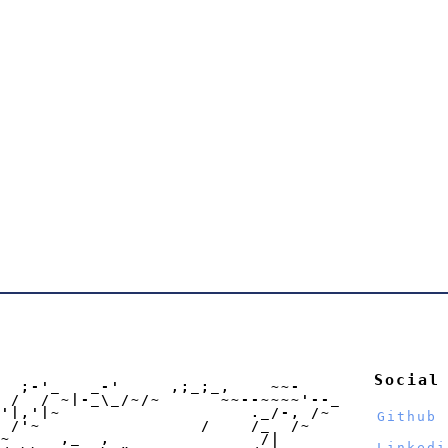
Social
  ;-'_   _-'     ,;_;_,    ~~-

 /  / ~|-_\_/~/~      ~~--~~~~'--_

'|,'|~                   ._/-, /~

Github
 /'~                /    /_  /~

~     ,_  ,               /|

Linkedi