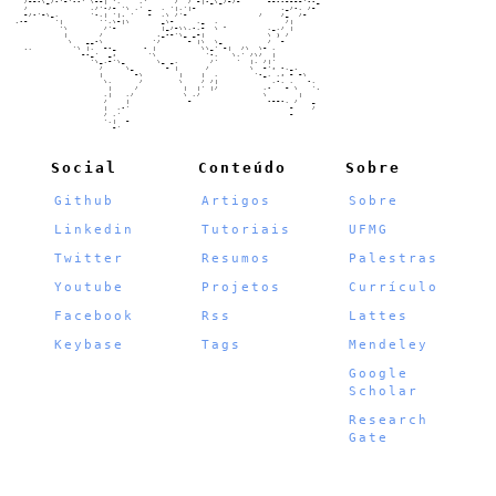
      /~~-\_/-'~'--' \~~| ',    ,'      /  / ~|-_\_/~/~      ~~--~~~~'--_

      /              ,/'-/~ '\ ,' _  , '|,'|~                   ._/-, /~

      ~/-'~\_,       '-,| '|. '   ~  ,\ /'~                /    /_  /~

    .-~      '|        '',\~|\       _\~     ,_  ,               /|

              '\        /'~          |_/~\\,-,~  \ "         ,_,/ |

               |       /            ._-~'\_ _~|              \ ) /

                \   __-\           '/      ~ |\  \_          /  ~

      .,         '\ |,  ~-_      - |          \\_' ~|  /\  \~ ,

                   ~-_'  _;       '\           '-,   \,' /\/  |

                     '\_,~'\_       \_ _,       /'    '  |, /|'

                       /     \_       ~ |      /         \  ~'; -,_.

                       |       ~\        |    |  ,        '-_, ,; ~ ~\

                        \,      /        \    / /|            ,-, ,   -,

                         |   
[]
/          |  |' |/          ,-   ~ \   '.

                        ,|   ,/           \ ,/              \       |

                        /    |             ~                 -~~-, /   _

                        |  ,-'                                    ~    /

                        / ,'                                      ~

                        ',|  ~

                          ~'

Social
Conteúdo
Sobre
Github
Artigos
Sobre
Linkedin
Tutoriais
UFMG
Twitter
Resumos
Palestras
Youtube
Projetos
Currículo
Facebook
Rss
Lattes
Keybase
Tags
Mendeley
Google
Scholar
Research
Gate