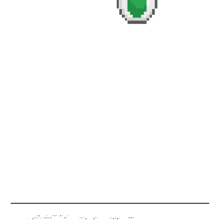
                   ,_   .  ._. _.  .

               , _-\','|~\~      ~/      ;-'_   _-'     ,;_;_,    ~~-
