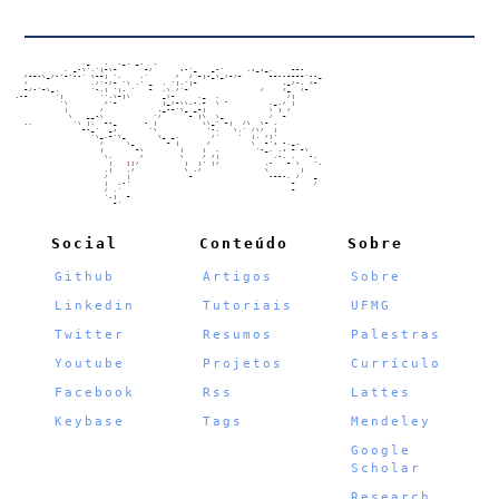
                   ,_   .  ._. _.  .

               , _-\','|~\~      ~/      ;-'_   _-'     ,;_;_,    ~~-

      /~~-\_/-'~'--' \~~| ',    ,'      /  / ~|-_\_/~/~      ~~--~~~~'--_

      /              ,/'-/~ '\ ,' _  , '|,'|~                   ._/-, /~

      ~/-'~\_,       '-,| '|. '   ~  ,\ /'~                /    /_  /~

    .-~      '|        '',\~|\       _\~     ,_  ,               /|

              '\        /'~          |_/~\\,-,~  \ "         ,_,/ |

               |       /            ._-~'\_ _~|              \ ) /

                \   __-\           '/      ~ |\  \_          /  ~

      .,         '\ |,  ~-_      - |          \\_' ~|  /\  \~ ,

                   ~-_'  _;       '\           '-,   \,' /\/  |

                     '\_,~'\_       \_ _,       /'    '  |, /|'

                       /     \_       ~ |      /         \  ~'; -,_.

                       |       ~\        |    |  ,        '-_, ,; ~ ~\

                        \,      /        \    / /|            ,-, ,   -,

                         |   
[]
/          |  |' |/          ,-   ~ \   '.

                        ,|   ,/           \ ,/              \       |

                        /    |             ~                 -~~-, /   _

                        |  ,-'                                    ~    /

                        / ,'                                      ~

                        ',|  ~

                          ~'

Social
Conteúdo
Sobre
Github
Artigos
Sobre
Linkedin
Tutoriais
UFMG
Twitter
Resumos
Palestras
Youtube
Projetos
Currículo
Facebook
Rss
Lattes
Keybase
Tags
Mendeley
Google
Scholar
Research