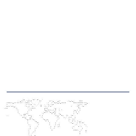
                   ,_   .  ._. _.  .

               , _-\','|~\~      ~/      ;-'_   _-'     ,;_;_,    ~~-

      /~~-\_/-'~'--' \~~| ',    ,'      /  / ~|-_\_/~/~      ~~--~~~~'--_

      /              ,/'-/~ '\ ,' _  , '|,'|~                   ._/-, /~

      ~/-'~\_,       '-,| '|. '   ~  ,\ /'~                /    /_  /~

    .-~      '|        '',\~|\       _\~     ,_  ,               /|

              '\        /'~          |_/~\\,-,~  \ "         ,_,/ |

               |       /            ._-~'\_ _~|              \ ) /

                \   __-\           '/      ~ |\  \_          /  ~

      .,         '\ |,  ~-_      - |          \\_' ~|  /\  \~ ,

                   ~-_'  _;       '\           '-,   \,' /\/  |

                     '\_,~'\_       \_ _,       /'    '  |, /|'

                       /     \_       ~ |      /         \  ~'; -,_.

                       |       ~\        |    |  ,        '-_, ,; ~ ~\

                        \,      /        \    / /|            ,-, ,   -,

                         |   
[]
/          |  |' |/          ,-   ~ \   '.

                        ,|   ,/           \ ,/              \       |

                        /    |             ~                 -~~-, /   _

                        |  ,-'                                    ~    /

                        / ,'                                      ~

                        ',|  ~
