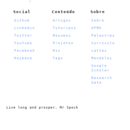
                          ~'

Social
Conteúdo
Sobre
Github
Artigos
Sobre
Linkedin
Tutoriais
UFMG
Twitter
Resumos
Palestras
Youtube
Projetos
Currículo
Facebook
Rss
Lattes
Keybase
Tags
Mendeley
Google
Scholar
Research
Gate
Live long and prosper, Mr Spock