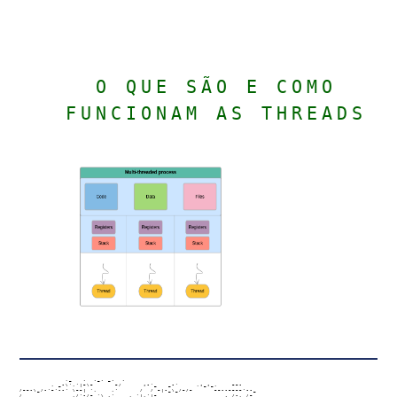
O QUE SÃO E COMO
FUNCIONAM AS THREADS
                   ,_   .  ._. _.  .

               , _-\','|~\~      ~/      ;-'_   _-'     ,;_;_,    ~~-

      /~~-\_/-'~'--' \~~| ',    ,'      /  / ~|-_\_/~/~      ~~--~~~~'--_

      /              ,/'-/~ '\ ,' _  , '|,'|~                   ._/-, /~
