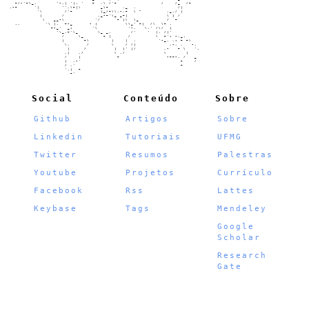
      ~/-'~\_,       '-,| '|. '   ~  ,\ /'~                /    /_  /~

    .-~      '|        '',\~|\       _\~     ,_  ,               /|

              '\        /'~          |_/~\\,-,~  \ "         ,_,/ |

               |       /            ._-~'\_ _~|              \ ) /

                \   __-\           '/      ~ |\  \_          /  ~

      .,         '\ |,  ~-_      - |          \\_' ~|  /\  \~ ,

                   ~-_'  _;       '\           '-,   \,' /\/  |

                     '\_,~'\_       \_ _,       /'    '  |, /|'

                       /     \_       ~ |      /         \  ~'; -,_.

                       |       ~\        |    |  ,        '-_, ,; ~ ~\

                        \,      /        \    / /|            ,-, ,   -,

                         |   
[]
/          |  |' |/          ,-   ~ \   '.

                        ,|   ,/           \ ,/              \       |

                        /    |             ~                 -~~-, /   _

                        |  ,-'                                    ~    /

                        / ,'                                      ~

                        ',|  ~

                          ~'

Social
Conteúdo
Sobre
Github
Artigos
Sobre
Linkedin
Tutoriais
UFMG
Twitter
Resumos
Palestras
Youtube
Projetos
Currículo
Facebook
Rss
Lattes
Keybase
Tags
Mendeley
Google
Scholar
Research
Gate