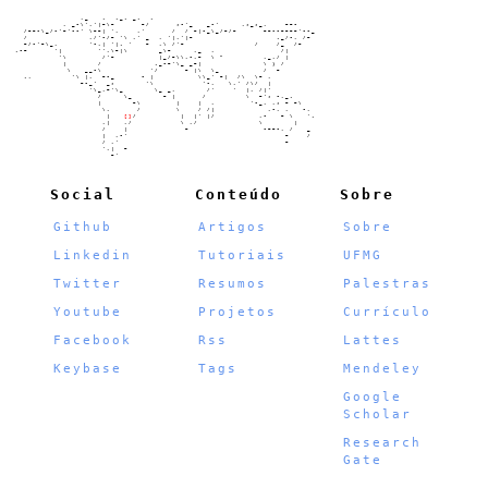
                   ,_   .  ._. _.  .

               , _-\','|~\~      ~/      ;-'_   _-'     ,;_;_,    ~~-

      /~~-\_/-'~'--' \~~| ',    ,'      /  / ~|-_\_/~/~      ~~--~~~~'--_

      /              ,/'-/~ '\ ,' _  , '|,'|~                   ._/-, /~

      ~/-'~\_,       '-,| '|. '   ~  ,\ /'~                /    /_  /~

    .-~      '|        '',\~|\       _\~     ,_  ,               /|

              '\        /'~          |_/~\\,-,~  \ "         ,_,/ |

               |       /            ._-~'\_ _~|              \ ) /

                \   __-\           '/      ~ |\  \_          /  ~

      .,         '\ |,  ~-_      - |          \\_' ~|  /\  \~ ,

                   ~-_'  _;       '\           '-,   \,' /\/  |

                     '\_,~'\_       \_ _,       /'    '  |, /|'

                       /     \_       ~ |      /         \  ~'; -,_.

                       |       ~\        |    |  ,        '-_, ,; ~ ~\

                        \,      /        \    / /|            ,-, ,   -,

                         |   
[]
/          |  |' |/          ,-   ~ \   '.

                        ,|   ,/           \ ,/              \       |

                        /    |             ~                 -~~-, /   _

                        |  ,-'                                    ~    /

                        / ,'                                      ~

                        ',|  ~

                          ~'

Social
Conteúdo
Sobre
Github
Artigos
Sobre
Linkedin
Tutoriais
UFMG
Twitter
Resumos
Palestras
Youtube
Projetos
Currículo
Facebook
Rss
Lattes
Keybase
Tags
Mendeley
Google
Scholar
Research
Gate