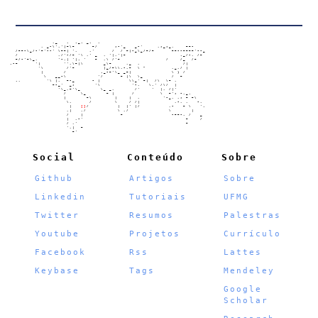
                   ,_   .  ._. _.  .

               , _-\','|~\~      ~/      ;-'_   _-'     ,;_;_,    ~~-

      /~~-\_/-'~'--' \~~| ',    ,'      /  / ~|-_\_/~/~      ~~--~~~~'--_

      /              ,/'-/~ '\ ,' _  , '|,'|~                   ._/-, /~

      ~/-'~\_,       '-,| '|. '   ~  ,\ /'~                /    /_  /~

    .-~      '|        '',\~|\       _\~     ,_  ,               /|

              '\        /'~          |_/~\\,-,~  \ "         ,_,/ |

               |       /            ._-~'\_ _~|              \ ) /

                \   __-\           '/      ~ |\  \_          /  ~

      .,         '\ |,  ~-_      - |          \\_' ~|  /\  \~ ,

                   ~-_'  _;       '\           '-,   \,' /\/  |

                     '\_,~'\_       \_ _,       /'    '  |, /|'

                       /     \_       ~ |      /         \  ~'; -,_.

                       |       ~\        |    |  ,        '-_, ,; ~ ~\

                        \,      /        \    / /|            ,-, ,   -,

                         |   
[]
/          |  |' |/          ,-   ~ \   '.

                        ,|   ,/           \ ,/              \       |

                        /    |             ~                 -~~-, /   _

                        |  ,-'                                    ~    /

                        / ,'                                      ~

                        ',|  ~

                          ~'

Social
Conteúdo
Sobre
Github
Artigos
Sobre
Linkedin
Tutoriais
UFMG
Twitter
Resumos
Palestras
Youtube
Projetos
Currículo
Facebook
Rss
Lattes
Keybase
Tags
Mendeley
Google
Scholar